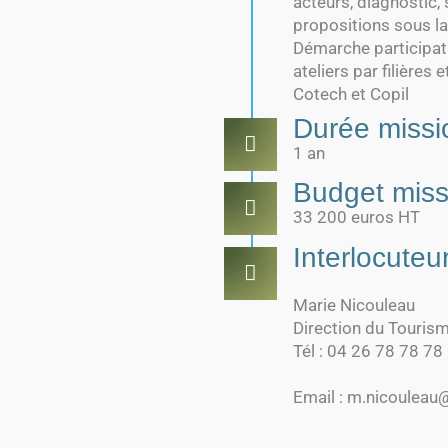
acteurs, diagnostic, 
propositions sous la
Démarche participati
ateliers par filières 
Cotech et Copil
Durée missi
1 an
Budget miss
33 200 euros HT
Interlocuteur
Marie Nicouleau
Direction du Touri
Tél : 04 26 78 78 78
Email : m.nicouleau