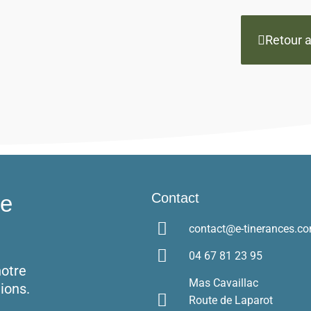
Retour 
Contact
re
contact@e-tinerances.c
04 67 81 23 95
notre
Mas Cavaillac
ions.
Route de Laparot