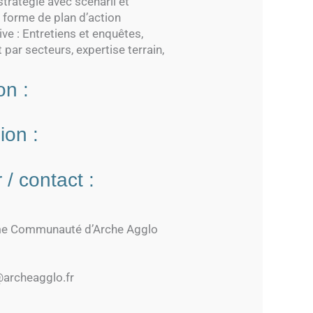
stratégie avec scenarii et
 forme de plan d’action
ve : Entretiens et enquêtes,
et par secteurs, expertise terrain,
on :
ion :
 / contact :
sme Communauté d’Arche Agglo
@archeagglo.fr