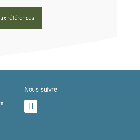
aux références
Nous suivre
L
om
i
n
k